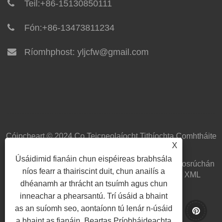
Teil:
+86-15130850111
Fón:
+86-13473811234
Ríomhphost:
yljcfw@gmail.com
Cóipcheart © 2024 Co Teicneolaíocht Tithíochta Comhtháite
X
Yilong, Ltd. Gach ceart ar cosaint.
Úsáidimid fianáin chun eispéireas brabhsála
Baile
Fúinn
Táirgí
Nuacht
Íosluchtaigh
Seol Fiosrúchán
níos fearr a thairiscint duit, chun anailís a
Déan teagmháil linn
Naisc
Sitemap
RSS
XML
dhéanamh ar thrácht an tsuímh agus chun
Privacy Policy
inneachar a phearsantú. Trí úsáid a bhaint
as an suíomh seo, aontaíonn tú lenár n-úsáid
a bhaint as fianáin.
Beartas Príobháideachta