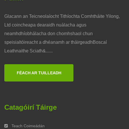
Glacann an Teicneolaíocht Tithíochta Comhtháite Yilong,
Ltd coincheapa dearaidh nuálacha agus
neamhdhíobhálacha don chomhshaol chun
speisialtóireacht a dhéanamh ar tháirgeadhBoscaí
Leathnaithe Sciath&......
FÉACH AR TUILLEADH
Catagóirí Táirge
Teach Coimeádán